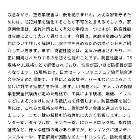
残念ながら、空き巣被害は、後を絶ちません。大切な家を守るた
めには、防犯対策を強化することが不可欠と言えるでしょう。家
庭用金庫は、盗難対策として有効な手段の一つですが、防盗性能
は金庫によって大きく異なります。今回は、家庭用金庫の防盗性
能について詳しく解説し、安全性を高めるためのポイントをご紹
介していきます。まず、防盗性能とは、金庫が破壊されたり、不
正に開錠されたりするのを防ぐ性能のことです。防盗性能は、TS
規格やUL規格などで評価されており、性能が高いほど防犯性が高
くなります。TS規格とは、日本セーフ・ファニチュア協同組合連
合会が定めた規格で、工具による破壊や、バールなどによるこじ
開けに対する抵抗力を評価します。UL規格とは、アメリカの保険
業者安全試験所が定めた規格で、工具による破壊、爆破、ドリル
などによる穴あけに対する抵抗力を評価します。防盗金庫を選ぶ
際には、これらの規格を参考に、性能が高い金庫を選ぶようにし
ましょう。また、鍵の種類も防盗性能に大きく影響します。シリ
ンダー錠、ダイヤル錠、テンキー錠、ICカードロック式、指紋認
証式など、様々な種類の鍵がありますが、ピッキングに強いディ
ンプルキーや、不正解錠が困難なICカードロック式、指紋認証式