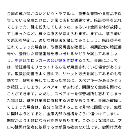
金庫の鍵が開かないというトラブルは、重要な書類や貴重品を保
管している金庫だけに、非常に深刻な問題です。暗証番号を忘れ
てしまった、鍵を紛失してしまった、あるいは金庫自体が故障し
てしまったなど、様々な原因が考えられます。まずは、落ち着い
て原因を特定し、適切な対処法を試してみましょう。暗証番号を
忘れてしまった場合は、取扱説明書を確認し、初期設定の暗証番
号や、登録した暗証番号を思い出せるかどうか試してみましょ
う。
中京区でロッカーの合い鍵を作製する
また、金庫によって
は、暗証番号をリセットする方法が用意されている場合がありま
す。取扱説明書をよく読んで、リセット方法を試してみるのも有
効です。鍵を紛失してしまった場合は、スペアキーがあるかどう
か確認しましょう。スペアキーがあれば、問題なく金庫を開ける
ことができます。ただし、スペアキーを保管場所も忘れてしまっ
た場合は、鍵開け業者に依頼する必要があります。金庫が故障し
てしまった場合は、自分で修理することは非常に困難です。無理
に開けようとすると、金庫内部の機構をさらに傷つけてしまい、
開錠がより困難になる可能性があります。このような場合は、プ
ロの鍵開け業者に依頼するのが最も確実な方法です。鍵開け業者