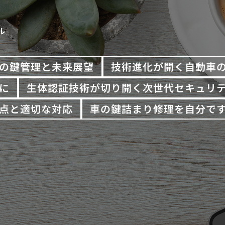
ル
の鍵管理と未来展望
技術進化が開く自動車
に
生体認証技術が切り開く次世代セキュリ
点と適切な対応
車の鍵詰まり修理を自分で