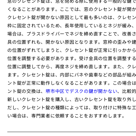
窓のクレセント錠は、窓を閉める際に使用する一般的な鍵
くなることがあります。ここでは、窓のクレセント錠が開
クレセント錠が開かない原因として最も多いのは、クレセ
枠に固定されているため、長年使用しているとネジが緩み
場合は、プラスドライバーでネジを締め直すことで、改善
具の位置ずれも、開かない原因となります。窓枠の歪みや
の位置がずれてしまうと、クレセント錠が正常に引っかか
位置を調整する必要があります。受け金具の位置を調整す
位置に調整してから、再度ネジを締め直します。また、ク
ます。クレセント錠は、内部にバネや歯車などの部品が組
ント錠が正常に動作しなくなることがあります。この場合
ント錠の交換は、
堺市中区でデスクの鍵が開かない
、比較
新しいクレセント錠を購入し、古いクレセント錠を取り外
だし、クレセント錠の種類によっては、取り付けに特殊な
い場合は、専門業者に依頼することをおすすめします。