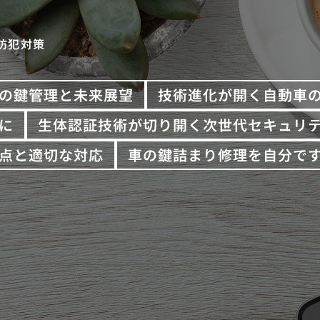
防犯対策
の鍵管理と未来展望
技術進化が開く自動車
に
生体認証技術が切り開く次世代セキュリ
点と適切な対応
車の鍵詰まり修理を自分で