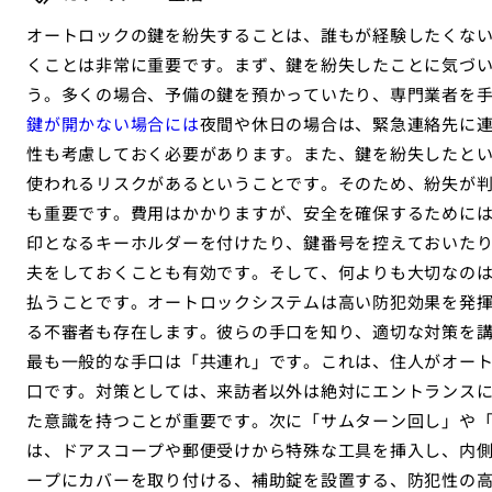
オートロックの鍵を紛失することは、誰もが経験したくな
くことは非常に重要です。まず、鍵を紛失したことに気づ
う。多くの場合、予備の鍵を預かっていたり、専門業者を
鍵が開かない場合には
夜間や休日の場合は、緊急連絡先に
性も考慮しておく必要があります。また、鍵を紛失したと
使われるリスクがあるということです。そのため、紛失が
も重要です。費用はかかりますが、安全を確保するために
印となるキーホルダーを付けたり、鍵番号を控えておいた
夫をしておくことも有効です。そして、何よりも大切なの
払うことです。オートロックシステムは高い防犯効果を発
る不審者も存在します。彼らの手口を知り、適切な対策を
最も一般的な手口は「共連れ」です。これは、住人がオー
口です。対策としては、来訪者以外は絶対にエントランス
た意識を持つことが重要です。次に「サムターン回し」や
は、ドアスコープや郵便受けから特殊な工具を挿入し、内
ープにカバーを取り付ける、補助錠を設置する、防犯性の