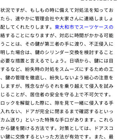
い状況ですが、もしもの時に備えて対処法を知ってお
いたら、速やかに管理会社や大家さんに連絡しましょ
手配してくれたりします。
東大和市でスーツケースの
連絡することになりますが、対応に時間がかかる可能
いうことは、その鍵が第三者の手に渡り、不正侵入に
判明した場合は、鍵のシリンダー交換を検討すること
は必要な措置と言えるでしょう。日頃から、鍵には目
りするなど、紛失時の対処をスムーズにするための工
は、鍵の管理を徹底し、紛失しないよう細心の注意を
揮しますが、残念ながらそれを乗り越えて侵入を試み
講じることが、居住者の安全を守る上で不可欠です。
トロックを解錠した際に、隙を見て一緒に侵入する手
に入れない、ドアが完全に閉まるまで確認するといっ
「カム送り」といった特殊な手口があります。これら
側から鍵を開ける方法です。対策としては、ドアスコ
高い鍵に交換するといった方法が有効です。また、最