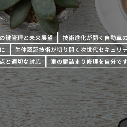
ル
の鍵管理と未来展望
技術進化が開く自動車
に
生体認証技術が切り開く次世代セキュリ
点と適切な対応
車の鍵詰まり修理を自分で