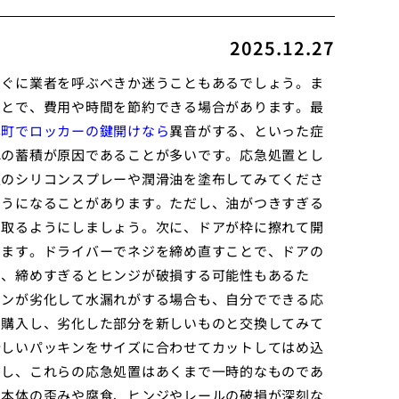
2025.12.27
すぐに業者を呼ぶべきか迷うこともあるでしょう。ま
ことで、費用や時間を節約できる場合があります。最
本町でロッカーの鍵開けなら
異音がする、といった症
れの蓄積が原因であることが多いです。応急処置とし
販のシリコンスプレーや潤滑油を塗布してみてくださ
ようになることがあります。ただし、油がつきすぎる
き取るようにしましょう。次に、ドアが枠に擦れて開
ります。ドライバーでネジを締め直すことで、ドアの
し、締めすぎるとヒンジが破損する可能性もあるた
キンが劣化して水漏れがする場合も、自分でできる応
を購入し、劣化した部分を新しいものと交換してみて
新しいパッキンをサイズに合わせてカットしてはめ込
だし、これらの応急処置はあくまで一時的なものであ
ア本体の歪みや腐食、ヒンジやレールの破損が深刻な