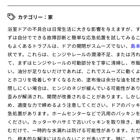
家
浴室ドアの不具合は日常生活に大きな影響を与えますが、
ずは自分でできる故障診断と簡単な応急処置を試してみる
もよくあるトラブルは、ドアの開閉がスムーズでない、
島
状です。これらは、ヒンジやレールの潤滑不足、または汚
て、まずはヒンジやレールの可動部分を丁寧に清掃し、市
い。油分が足りないだけであれば、これでスムーズに動く
とホコリを吸着しやすくなるため、塗布後は余分な油を拭
閉しにくい場合は、ヒンジのネジが緩んでいる可能性があ
歪みが解消され、開閉が改善されることがあります。しか
め、適度な力で締めるよう注意してください。ドアのパッ
急処置があります。ホームセンターなどで汎用のパッキン
ください。カッターやハサミで古いパッキンを取り除き、
むだけで、一時的な水漏れは防げる可能性があります。た
り、根本的な解決にはならないことが多いです。特に、ド