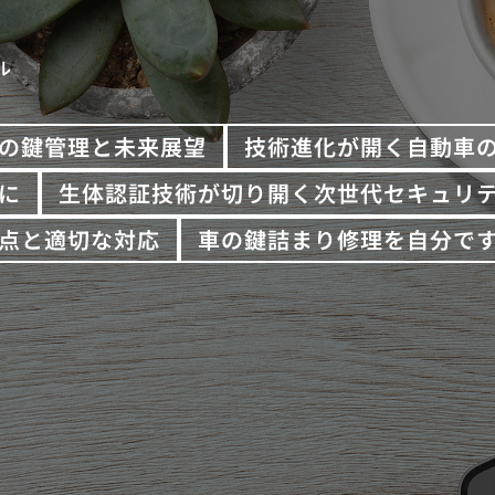
ル
の鍵管理と未来展望
技術進化が開く自動車
に
生体認証技術が切り開く次世代セキュリ
点と適切な対応
車の鍵詰まり修理を自分で