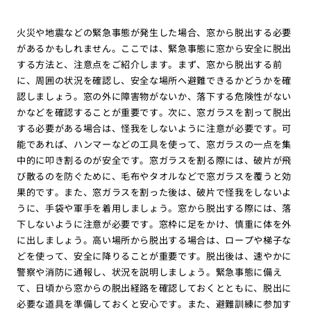
火災や地震などの緊急事態が発生した場合、窓から脱出する必要
があるかもしれません。ここでは、緊急事態に窓から安全に脱出
する方法と、注意点をご紹介します。まず、窓から脱出する前
に、周囲の状況を確認し、安全な場所へ避難できるかどうかを確
認しましょう。窓の外に障害物がないか、落下する危険性がない
かなどを確認することが重要です。次に、窓ガラスを割って脱出
する必要がある場合は、怪我をしないように注意が必要です。可
能であれば、ハンマーなどの工具を使って、窓ガラスの一点を集
中的に叩き割るのが安全です。窓ガラスを割る際には、破片が飛
び散るのを防ぐために、毛布やタオルなどで窓ガラスを覆うと効
果的です。また、窓ガラスを割った後は、破片で怪我をしないよ
うに、手袋や軍手を着用しましょう。窓から脱出する際には、落
下しないように注意が必要です。窓枠に足をかけ、慎重に体を外
に出しましょう。高い場所から脱出する場合は、ロープや梯子な
どを使って、安全に降りることが重要です。脱出後は、速やかに
警察や消防に通報し、状況を説明しましょう。緊急事態に備え
て、日頃から窓からの脱出経路を確認しておくとともに、脱出に
必要な道具を準備しておくと安心です。また、避難訓練に参加す