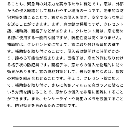
ることも、緊急時の対応力を高めるために有効です。窓は、外部
からの侵入経路として狙われやすい場所の一つです。効果的な防
犯対策を講じることで、窓からの侵入を防ぎ、安全で安心な生活
を送ることができます。まず、窓の鍵の種類ですが、クレセント
錠、補助錠、面格子などがあります。クレセント錠は、窓を閉め
る際に使用する一般的な鍵ですが、防犯性能は高くありません。
補助錠は、クレセント錠に加えて、窓に取り付ける追加の鍵で
す。補助錠を取り付けることで、侵入者は鍵開けに時間がかか
り、諦める可能性が高まります。面格子は、窓の外側に取り付け
る格子状の防犯具です。面格子は、窓からの侵入を物理的に防ぐ
効果があります。窓の防犯対策として、最も効果的なのは、複数
の対策を組み合わせることです。例えば、クレセント錠に加え
て、補助錠を取り付け、さらに防犯フィルムを窓ガラスに貼ると
いう対策を講じることで、窓からの侵入を非常に困難にすること
ができます。また、センサーライトや防犯カメラを設置すること
も、防犯効果を高めるために有効です。