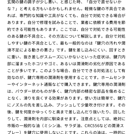
玄関の鍵の調子が少し悪い、と感じた時、「自分で直せないか
な？」と考える方もいるかもしれません。軽微な鍵の不具合であ
れば、専門的な知識や工具がなくても、自分で対処できる場合が
あります。自分で修理を試みることで、業者に依頼する費用を節
約できる可能性もあります。ここでは、自分で対処できる可能性
のある鍵の不具合と、その方法について解説します。自分で対処
しやすい鍵の不具合として、最も一般的なのは「鍵穴の汚れや潤
滑不足による動きの悪さ」です。鍵を差し込みにくい、回すとき
に重い、抜き差しがスムーズにいかないといった症状は、鍵穴内
部に溜まったホコリやゴミ、あるいは潤滑剤の劣化が原因である
ことが多いです。このような場合、自分でできる対処法として有
効なのが、鍵穴専用の潤滑剤を使用することです。ホームセンタ
ーやインターネット通販などで購入できます。鍵穴専用の潤滑剤
は、パウダー状のものが多く、鍵穴内部の精密な部品を傷めるこ
となく、滑りを良くする効果があります。使い方は簡単で、鍵穴
にノズルの先を差し込み、プッシュして少量吹き付けます。その
後、鍵を何度かゆっくりと奥まで差し込んだり抜いたり、回した
りして、潤滑剤を内部に馴染ませます。注意点としては、絶対に
市販の一般的な油（ミシン油、サラダ油、CRC556などの潤滑ス
プレー）を鍵穴に使用しないことです。これらの油は、一時的に