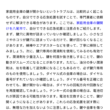
家庭用金庫の鍵が開かないというトラブルは、比較的よく起こる
ものです。自分でできる応急処置を試すことで、専門業者に依頼
せずに解決できる場合があります。ここでは、
家庭用金庫の鍵開
けを八尾市で
、自分でできる応急処置と注意点をご紹介します。
まず、鍵穴に異物が詰まっていないか確認しましょう。小さなゴ
ミやホコリが鍵穴に詰まっているだけで、鍵が回らなくなること
があります。綿棒やエアダスターなどを使って、丁寧に掃除して
みましょう。次に、鍵穴専用の潤滑剤を使用してみるのも有効で
す。潤滑剤を少量注入し、鍵を何度か抜き差しすることで、鍵の
動きがスムーズになることがあります。ただし、油分の多い潤滑
剤は、埃を吸着して逆効果になることもあるので、必ず鍵穴専用
のものを使用しましょう。ダイヤル式の金庫の場合は、ダイヤル
番号がずれていないか確認しましょう。ダイヤル番号を正確に合
わせても、鍵が開かない場合は、ダイヤルの回転方向や回数など
を再度確認してみましょう。テンキー式の金庫の場合は、電池切
れが原因である可能性があります。電池を交換することで、鍵が
開くようになることがあります。これらの応急処置を試す際に
は、無理な力を加えないように注意しましょう。鍵や金庫を傷つ