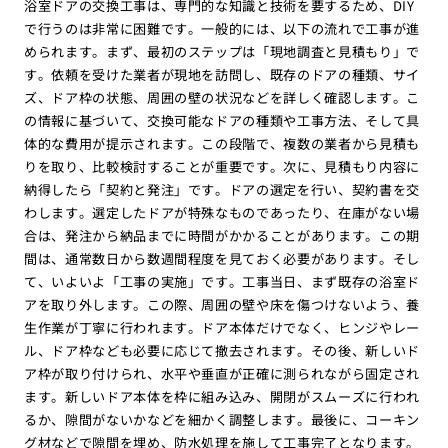
浴室ドアの交換工事は、専門的な知識と技術を要するため、DIY
で行うのは非常に困難です。一般的には、以下の流れで工事が進
められます。まず、最初のステップは「現地調査と見積もり」で
す。依頼を受けた業者が現地を訪問し、既存のドアの種類、サイ
ズ、ドア枠の状態、周囲の壁の状況などを詳しく確認します。こ
の情報に基づいて、交換可能なドアの種類や工事方法、そして具
体的な費用が提示されます。この段階で、複数の業者から見積も
りを取り、比較検討することが重要です。次に、見積もり内容に
納得したら「契約と発注」です。ドアの選定を行い、契約書を交
わします。選定したドアが特殊なものであったり、在庫がない場
合は、発注から納品までに時間がかかることがあります。この期
間は、通常数日から数週間程度を見ておく必要があります。そし
て、いよいよ「工事の実施」です。工事当日、まず既存の浴室ド
アを取り外します。この際、周囲の壁や床を傷つけないよう、養
生作業が丁寧に行われます。ドア本体だけでなく、ヒンジやレー
ル、ドア枠なども必要に応じて撤去されます。その後、新しいド
ア枠が取り付けられ、水平や垂直が正確に測られながら固定され
ます。新しいドア本体を枠に組み込み、開閉がスムーズに行われ
るか、隙間がないかなどを細かく調整します。最後に、コーキン
グ材などで隙間を埋め、防水処理を施して工事完了となります。