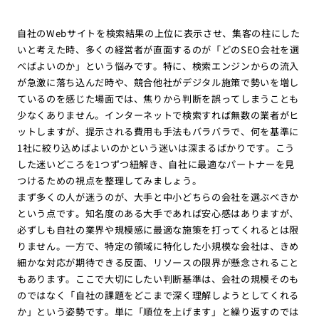
自社のWebサイトを検索結果の上位に表示させ、集客の柱にした
いと考えた時、多くの経営者が直面するのが「どのSEO会社を選
べばよいのか」という悩みです。特に、検索エンジンからの流入
が急激に落ち込んだ時や、競合他社がデジタル施策で勢いを増し
ているのを感じた場面では、焦りから判断を誤ってしまうことも
少なくありません。インターネットで検索すれば無数の業者がヒ
ットしますが、提示される費用も手法もバラバラで、何を基準に
1社に絞り込めばよいのかという迷いは深まるばかりです。こう
した迷いどころを1つずつ紐解き、自社に最適なパートナーを見
つけるための視点を整理してみましょう。
まず多くの人が迷うのが、大手と中小どちらの会社を選ぶべきか
という点です。知名度のある大手であれば安心感はありますが、
必ずしも自社の業界や規模感に最適な施策を打ってくれるとは限
りません。一方で、特定の領域に特化した小規模な会社は、きめ
細かな対応が期待できる反面、リソースの限界が懸念されること
もあります。ここで大切にしたい判断基準は、会社の規模そのも
のではなく「自社の課題をどこまで深く理解しようとしてくれる
か」という姿勢です。単に「順位を上げます」と繰り返すのでは