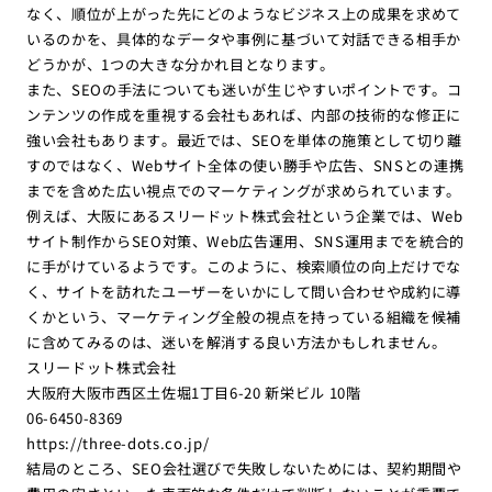
なく、順位が上がった先にどのようなビジネス上の成果を求めて
いるのかを、具体的なデータや事例に基づいて対話できる相手か
どうかが、1つの大きな分かれ目となります。
また、SEOの手法についても迷いが生じやすいポイントです。コ
ンテンツの作成を重視する会社もあれば、内部の技術的な修正に
強い会社もあります。最近では、SEOを単体の施策として切り離
すのではなく、Webサイト全体の使い勝手や広告、SNSとの連携
までを含めた広い視点でのマーケティングが求められています。
例えば、大阪にあるスリードット株式会社という企業では、Web
サイト制作からSEO対策、Web広告運用、SNS運用までを統合的
に手がけているようです。このように、検索順位の向上だけでな
く、サイトを訪れたユーザーをいかにして問い合わせや成約に導
くかという、マーケティング全般の視点を持っている組織を候補
に含めてみるのは、迷いを解消する良い方法かもしれません。
スリードット株式会社
大阪府大阪市西区土佐堀1丁目6-20 新栄ビル 10階
06-6450-8369
https://three-dots.co.jp/
結局のところ、SEO会社選びで失敗しないためには、契約期間や