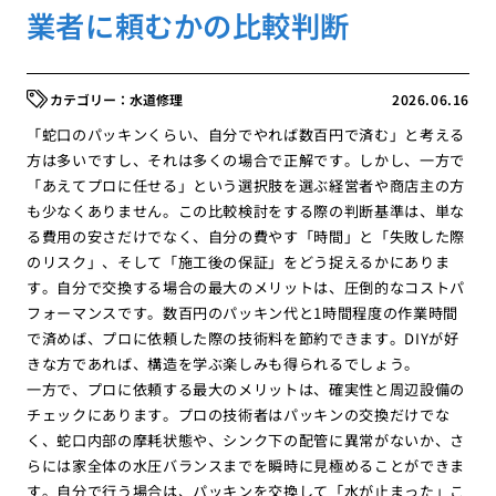
業者に頼むかの比較判断
水道修理
2026.06.16
「蛇口のパッキンくらい、自分でやれば数百円で済む」と考える
方は多いですし、それは多くの場合で正解です。しかし、一方で
「あえてプロに任せる」という選択肢を選ぶ経営者や商店主の方
も少なくありません。この比較検討をする際の判断基準は、単な
る費用の安さだけでなく、自分の費やす「時間」と「失敗した際
のリスク」、そして「施工後の保証」をどう捉えるかにありま
す。自分で交換する場合の最大のメリットは、圧倒的なコストパ
フォーマンスです。数百円のパッキン代と1時間程度の作業時間
で済めば、プロに依頼した際の技術料を節約できます。DIYが好
きな方であれば、構造を学ぶ楽しみも得られるでしょう。
一方で、プロに依頼する最大のメリットは、確実性と周辺設備の
チェックにあります。プロの技術者はパッキンの交換だけでな
く、蛇口内部の摩耗状態や、シンク下の配管に異常がないか、さ
らには家全体の水圧バランスまでを瞬時に見極めることができま
す。自分で行う場合は、パッキンを交換して「水が止まった」こ