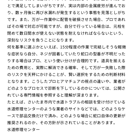
とで満足してしまいがちですが、実は内部の金属疲労が進んでお
り、数ヶ月後に再び水漏れが発生するという事態を見落としがち
です。また、万が一作業中に配管を破損させた場合、プロであれ
ばその場で対応が可能ですが、自分で行っている場合は、元栓を
閉めて数日間水が使えない状態を耐えなければならないという、
深刻なリスクを負うことになります。
何を基準に選ぶかといえば、15分程度の作業で完結しそうな軽微
な症状なら自分、ネジが固着していたり蛇口の型番が不明だった
りする場合はプロ、という使い分けが合理的です。道具を揃える
ための費用と、実際に解消できる確率、そして万が一失敗した際
のリスクを天秤にかけることが、賢い選択をするための判断材料
となります。こうしたプロとアマチュアの視点の違いや、業者が
どのようなプロセスで診断を下しているのかについては、公開さ
れている専門情報を参照すると理解が深まります。
たとえば、さいたま市内で水道トラブルの相談を受け付けている
水道修理センターのような業者のサイトなどでは、どのようなケ
ースで部品交換だけで済み、どのような場合に蛇口自体の更新が
推奨されるのか、その方針が示されていることがあります。
水道修理センター