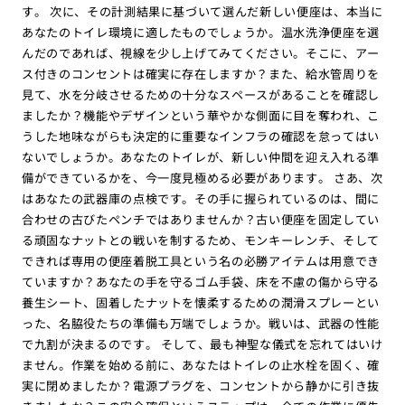
す。 次に、その計測結果に基づいて選んだ新しい便座は、本当に
あなたのトイレ環境に適したものでしょうか。温水洗浄便座を選
んだのであれば、視線を少し上げてみてください。そこに、アー
ス付きのコンセントは確実に存在しますか？また、給水管周りを
見て、水を分岐させるための十分なスペースがあることを確認し
ましたか？機能やデザインという華やかな側面に目を奪われ、こ
うした地味ながらも決定的に重要なインフラの確認を怠ってはい
ないでしょうか。あなたのトイレが、新しい仲間を迎え入れる準
備ができているかを、今一度見極める必要があります。 さあ、次
はあなたの武器庫の点検です。その手に握られているのは、間に
合わせの古びたペンチではありませんか？古い便座を固定してい
る頑固なナットとの戦いを制するため、モンキーレンチ、そして
できれば専用の便座着脱工具という名の必勝アイテムは用意でき
ていますか？あなたの手を守るゴム手袋、床を不慮の傷から守る
養生シート、固着したナットを懐柔するための潤滑スプレーとい
った、名脇役たちの準備も万端でしょうか。戦いは、武器の性能
で九割が決まるのです。 そして、最も神聖な儀式を忘れてはいけ
ません。作業を始める前に、あなたはトイレの止水栓を固く、確
実に閉めましたか？電源プラグを、コンセントから静かに引き抜