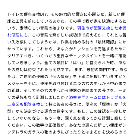
トイレの便座交換DIY、その魅力的な響きに心躍らせ、新しい便
座と工具を前にしているあなた。その手で我が家を快適にすると
いう、素晴らしい冒険の始まりです。
羽生市が配管交換した水漏
れ修理にも
、この冒険を輝かしい成功譚で終えるか、それとも苦
い失敗談にしてしまうかは、作業を始める前の「最終確認」にか
かっています。これから、あなたがミッションを完遂するために
クリアすべき、いくつかの重要なチェックポイントを一緒に確認
していきましょう。全ての項目に「はい」と答えられた時、あな
たの成功は約束されたも同然です。 まず、最初の関門です。あな
たは、ご自宅の便器の「個人情報」を正確に把握していますか？
メジャーを手に、便座を取り付ける二つの穴の中心から中心まで
の距離、そしてその穴の中心から便器の先端までの長さを、一ミ
リの妥協もなく計測しましたか？
浴室専門チームにはトラブルを
上京区も配管交換して
特に後者の長さは、便座の「標準」か「大
型」かを決定づける運命の数字です。もし、この確認を一度しか
していないのなら、もう一度、深く息を吸ってから計測し直して
ください。この数字の正確性が、あなたの選んだ新しい便座がシ
ンデレラのガラスの靴のようにぴったりとはまるかを決めるので