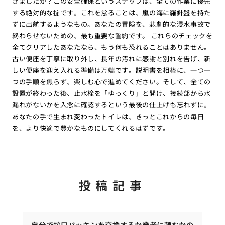
きましたか？この安全確保というステップは、全ての作業に優先
する絶対的な掟です。これを怠ることは、嵐の海に羅針盤を持た
ずに出航するようなもの。あなたの冒険を、悲劇的な浸水事故で
終わらせないための、最も重要な誓約です。 これらのチェックを
全てクリアしたあなたなら、もう何も恐れることはありません。
古い便座を丁寧に取り外し、長年の汚れに感謝と別れを告げ、新
しい便座を迎え入れる準備は万端です。説明書を相棒に、一つ一
つの手順を焦らず、楽しむ心で進めてください。そして、全ての
設置が終わった後、止水栓を「ゆっくり」と開け、接続部から水
漏れがないかを入念に確認するという最後の仕上げも忘れずに。
あなたの手で生まれ変わったトイレは、きっとこれからの毎日
を、より快適で豊かなものにしてくれるはずです。
投稿記事
自分で蛇口パッキンを交換するか業者に頼むかの